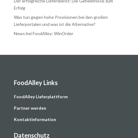
Der erfolgreiche Lieferdienst: Die Geheimnisse zum
Erfolg
Was tun gegen hohe Provisionen bei den großen
Lieferportalen und was ist die Alternative?
News bei FoodAlley: WinOrder
FoodAlley Links
F
oodAlley Lieferplattform
Partner werden
Kontaktinformation
Datenschutz