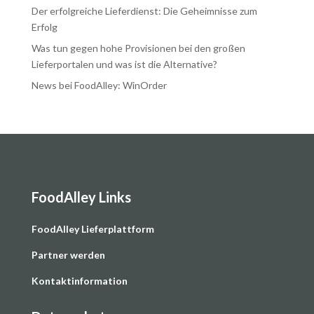
Der erfolgreiche Lieferdienst: Die Geheimnisse zum
Erfolg
Was tun gegen hohe Provisionen bei den großen
Lieferportalen und was ist die Alternative?
News bei FoodAlley: WinOrder
FoodAlley Links
F
oodAlley Lieferplattform
Partner werden
Kontaktinformation